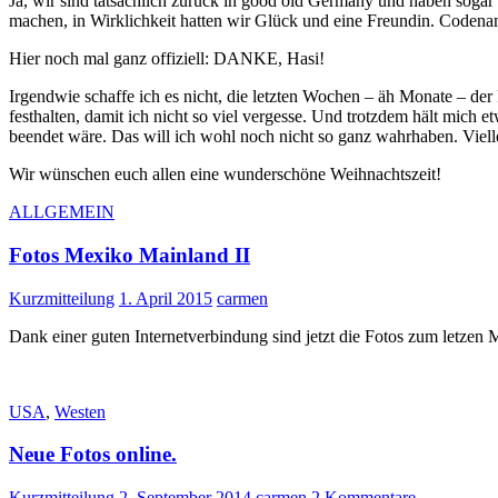
Ja, wir sind tatsächlich zurück in good old Germany und haben soga
machen, in Wirklichkeit hatten wir Glück und eine Freundin. Codena
Hier noch mal ganz offiziell: DANKE, Hasi!
Irgendwie schaffe ich es nicht, die letzten Wochen – äh Monate – der 
festhalten, damit ich nicht so viel vergesse. Und trotzdem hält mich 
beendet wäre. Das will ich wohl noch nicht so ganz wahrhaben. Viell
Wir wünschen euch allen eine wunderschöne Weihnachtszeit!
ALLGEMEIN
Fotos Mexiko Mainland II
Kurzmitteilung
1. April 2015
carmen
Dank einer guten Internetverbindung sind jetzt die Fotos zum letzen 
USA
,
Westen
Neue Fotos online.
Kurzmitteilung
2. September 2014
carmen
2 Kommentare