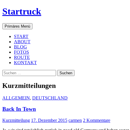
Startruck
Suchen
Zum
Primäres Menü
Inhalt
springen
START
ABOUT
BLOG
FOTOS
ROUTE
KONTAKT
Suchen
nach:
Kurzmitteilungen
ALLGEMEIN
,
DEUTSCHLAND
Back In Town
Kurzmitteilung
17. Dezember 2015
carmen
2 Kommentare