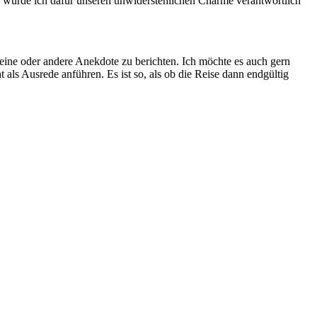
n würde ich dafür unseren unwiderstehlichen Charme verantwortlich
ie eine oder andere Anekdote zu berichten. Ich möchte es auch gern
 als Ausrede anführen. Es ist so, als ob die Reise dann endgültig