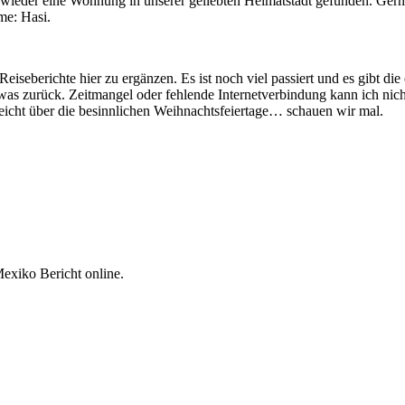
r wieder eine Wohnung in unserer geliebten Heimatstadt gefunden. Ger
me: Hasi.
Reiseberichte hier zu ergänzen. Es ist noch viel passiert und es gibt d
etwas zurück. Zeitmangel oder fehlende Internetverbindung kann ich nicht
eicht über die besinnlichen Weihnachtsfeiertage… schauen wir mal.
Mexiko Bericht online.