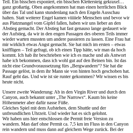
Teil. Ein bisschen exponiert, ein bisschen Klettersteig gekraxel…
ganz großartig. Oben angekommen hat man einen herrlichen Blick
über das Tal und kann stundenlang nach den Engeln Ausschau
halten. Statt weiterer Engel kamen viiiiiele Menschen und bevor wir
aus Platzmangel vom Gipfel fallen, haben wir uns lieber an den
Abstieg gemacht. Der Abstieg hat fast genauso lange gedauert wie
der Aufstieg, da wir in den engen Passagen des oberen Teils immer
wieder warten mussten um andere passieren zu lassen. Eine Frau hat
mir wirklich etwas Angst gemacht. Sie hat mich im ersten – etwas
kniffligen – Teil gefragt, ob ich einen Tipp hätte, wir man da hoch
kommt. Ich hab ihr beschrieben wie ich es mache und als Antwort
habe ich bekommen, dass ich wohl gut auf den Beinen bin. Ist das
nicht eine Grundvoraussetzung fürs „Bergwandern“? Sie hat die
Passage gelöst, in dem ihr Mann sie von hinten hoch geschoben hat.
Rauf geht das. Und wie ist sie runter gekommen? Wir wissen es bis
heute nicht.
Unsere zweite Wanderung: Ab in den Virgin River und durch den
Canyon, auch bekannt unter „The Narrows“. Kaum bis keine
Höhenmeter aber dafür nasse Füße.
Gleiches Spiel mit dem Aufstehen, dem Shuttle und der
unfreundlichen Uhrzeit. Und wieder hat es sich gelohnt.
Wir haben uns hier entschlossen die Permit freie Version zu
wandern. Man darf ohne Permit ca. 7,5 km im Fluss in den Canyon
rein wandern und muss dann auf gleichem Wege zurück. Bei der