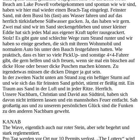
Beach am Lake Powell vorbeigekommen und spontan wie wir sind,
haben wir hier mal wieder einen Beach-Tag eingelegt. Feinster
Sand, mit dem Bussi bis (fast) ans Wasser fahren und auf das
herrlich türkisfarbene Süßwasser gucken. Ja, das haben wir gern.
Zwei mal sind wir im Sand steckengeblieben und unser kleiner
Eddie hat sich jedes Mal aus eigener Kraft tapfer rausgeackert.
Stolz! Es gibt gute und schlechte Wege zum Strand runter und wir
haben so einige gesehen, die sich mit ihrem Wohnmobil und
normalem Auto bis unter den Bauch festgefahren hatten. Wie
praktisch, dass es hier so viele PickUp- und sonstige 4×4-Fahrer
gibt, die gern helfen und sich freuen, wenn sie mal ein bisschen auf
dicke Hose oder besser dicke Puschen machen können. Zu
irgendetwas müssen die dicken Dinger ja gut sein.
In der zweiten Nacht unten am Strand zog ein heftiger Sturm auf
und wie sich das für feinsten Sand gehört, stürmt er fleißig mit. Ein
Traum aus Sand in der Luft und in jeder Ritze. Herrlich.
Unsere Nachbarn, Christian und David aus Südtirol, haben sich
davon nicht irritieren lassen und ein mannshohes Feuer entfacht. Sah
großartig aus und zu unserem persönlichen Glück sind die Funken
zu den anderen Nachbarn geweht.
KANAB
The Wave, eigentlich auch nur roter Stein, aber sehr begehrt und
stark reglementiert.
Pro Tag werden vor Ort nur 10 Permits verlost. „The Lottery“ wird