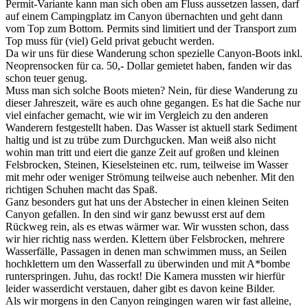
Permit-Variante kann man sich oben am Fluss aussetzen lassen, darf
auf einem Campingplatz im Canyon übernachten und geht dann
vom Top zum Bottom. Permits sind limitiert und der Transport zum
Top muss für (viel) Geld privat gebucht werden.
Da wir uns für diese Wanderung schon spezielle Canyon-Boots inkl.
Neoprensocken für ca. 50,- Dollar gemietet haben, fanden wir das
schon teuer genug.
Muss man sich solche Boots mieten? Nein, für diese Wanderung zu
dieser Jahreszeit, wäre es auch ohne gegangen. Es hat die Sache nur
viel einfacher gemacht, wie wir im Vergleich zu den anderen
Wanderern festgestellt haben. Das Wasser ist aktuell stark Sediment
haltig und ist zu trübe zum Durchgucken. Man weiß also nicht
wohin man tritt und eiert die ganze Zeit auf großen und kleinen
Felsbrocken, Steinen, Kieselsteinen etc. rum, teilweise im Wasser
mit mehr oder weniger Strömung teilweise auch nebenher. Mit den
richtigen Schuhen macht das Spaß.
Ganz besonders gut hat uns der Abstecher in einen kleinen Seiten
Canyon gefallen. In den sind wir ganz bewusst erst auf dem
Rückweg rein, als es etwas wärmer war. Wir wussten schon, dass
wir hier richtig nass werden. Klettern über Felsbrocken, mehrere
Wasserfälle, Passagen in denen man schwimmen muss, an Seilen
hochklettern um den Wasserfall zu überwinden und mit A*bombe
runterspringen. Juhu, das rockt! Die Kamera mussten wir hierfür
leider wasserdicht verstauen, daher gibt es davon keine Bilder.
Als wir morgens in den Canyon reingingen waren wir fast alleine,