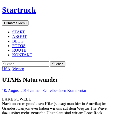
Startruck
Suchen
Zum
Primäres Menü
Inhalt
springen
START
ABOUT
BLOG
FOTOS
ROUTE
KONTAKT
Suchen
nach:
USA
,
Westen
UTAHs Naturwunder
10. August 2014
carmen
Schreibe einen Kommentar
LAKE POWELL
Nach unserem grandiosen Hike (so sagt man hier in Amerika) im
Grandest Canyon ever haben wir uns auf dem Weg zu The Wave,
dazu später mehr, gemacht. Ungeplant sind wir am Lone Rock