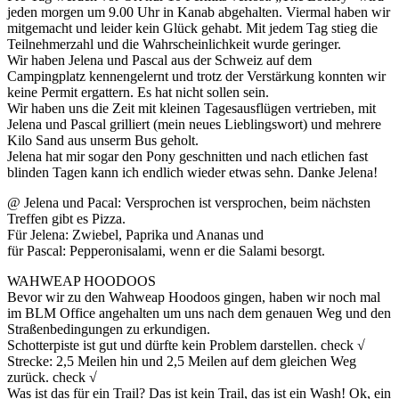
jeden morgen um 9.00 Uhr in Kanab abgehalten. Viermal haben wir
mitgemacht und leider kein Glück gehabt. Mit jedem Tag stieg die
Teilnehmerzahl und die Wahrscheinlichkeit wurde geringer.
Wir haben Jelena und Pascal aus der Schweiz auf dem
Campingplatz kennengelernt und trotz der Verstärkung konnten wir
keine Permit ergattern. Es hat nicht sollen sein.
Wir haben uns die Zeit mit kleinen Tagesausflügen vertrieben, mit
Jelena und Pascal grilliert (mein neues Lieblingswort) und mehrere
Kilo Sand aus unserm Bus geholt.
Jelena hat mir sogar den Pony geschnitten und nach etlichen fast
blinden Tagen kann ich endlich wieder etwas sehn. Danke Jelena!
@ Jelena und Pacal: Versprochen ist versprochen, beim nächsten
Treffen gibt es Pizza.
Für Jelena: Zwiebel, Paprika und Ananas und
für Pascal: Pepperonisalami, wenn er die Salami besorgt.
WAHWEAP HOODOOS
Bevor wir zu den Wahweap Hoodoos gingen, haben wir noch mal
im BLM Office angehalten um uns nach dem genauen Weg und den
Straßenbedingungen zu erkundigen.
Schotterpiste ist gut und dürfte kein Problem darstellen. check √
Strecke: 2,5 Meilen hin und 2,5 Meilen auf dem gleichen Weg
zurück. check √
Was ist das für ein Trail? Das ist kein Trail, das ist ein Wash! Ok, ein