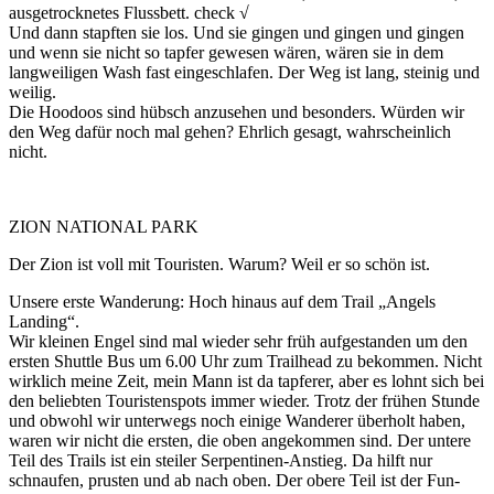
ausgetrocknetes Flussbett. check √
Und dann stapften sie los. Und sie gingen und gingen und gingen
und wenn sie nicht so tapfer gewesen wären, wären sie in dem
langweiligen Wash fast eingeschlafen. Der Weg ist lang, steinig und
weilig.
Die Hoodoos sind hübsch anzusehen und besonders. Würden wir
den Weg dafür noch mal gehen? Ehrlich gesagt, wahrscheinlich
nicht.
ZION NATIONAL PARK
Der Zion ist voll mit Touristen. Warum? Weil er so schön ist.
Unsere erste Wanderung: Hoch hinaus auf dem Trail „Angels
Landing“.
Wir kleinen Engel sind mal wieder sehr früh aufgestanden um den
ersten Shuttle Bus um 6.00 Uhr zum Trailhead zu bekommen. Nicht
wirklich meine Zeit, mein Mann ist da tapferer, aber es lohnt sich bei
den beliebten Touristenspots immer wieder. Trotz der frühen Stunde
und obwohl wir unterwegs noch einige Wanderer überholt haben,
waren wir nicht die ersten, die oben angekommen sind. Der untere
Teil des Trails ist ein steiler Serpentinen-Anstieg. Da hilft nur
schnaufen, prusten und ab nach oben. Der obere Teil ist der Fun-