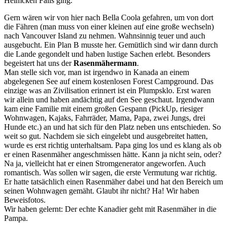
Helmcken Falls ging.
Gern wären wir von hier nach Bella Coola gefahren, um von dort
die Fähren (man muss von einer kleinen auf eine große wechseln)
nach Vancouver Island zu nehmen. Wahnsinnig teuer und auch
ausgebucht. Ein Plan B musste her. Gemütlich sind wir dann durch
die Lande gegondelt und haben lustige Sachen erlebt. Besonders
begeistert hat uns der
Rasenmähermann
.
Man stelle sich vor, man ist irgendwo in Kanada an einem
abgelegenen See auf einem kostenlosen Forest Campground. Das
einzige was an Zivilisation erinnert ist ein Plumpsklo. Erst waren
wir allein und haben andächtig auf den See geschaut. Irgendwann
kam eine Familie mit einem großen Gespann (PickUp, riesiger
Wohnwagen, Kajaks, Fahrräder, Mama, Papa, zwei Jungs, drei
Hunde etc.) an und hat sich für den Platz neben uns entschieden. So
weit so gut. Nachdem sie sich eingelebt und ausgebreitet hatten,
wurde es erst richtig unterhaltsam. Papa ging los und es klang als ob
er einen Rasenmäher angeschmissen hätte. Kann ja nicht sein, oder?
Na ja, vielleicht hat er einen Stromgenerator angeworfen. Auch
romantisch. Was sollen wir sagen, die erste Vermutung war richtig.
Er hatte tatsächlich einen Rasenmäher dabei und hat den Bereich um
seinen Wohnwagen gemäht. Glaubt ihr nicht? Ha! Wir haben
Beweisfotos.
Wir haben gelernt: Der echte Kanadier geht mit Rasenmäher in die
Pampa.