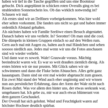
haben wir tief in die Tasche gegriffen und uns eine Bootstour
gebucht. Dick angeplünnt in schicken roten Overalls ging es bei
strahlendem Sonnenschein los. Ob das wirklich notwendig ist?
Schauen wir mal.
Als erstes sind wir an Delfinen vorbeigekommen. Was hier wohl
eher selten vorkommt. Die fanden uns nicht so gut und haben immer
ordentlich Abstand gehalten.
Als nächstes haben wir Familie Seelöwe einen Besuch abgestattet.
Danach haben wir uns verliebt. In? Seeotter! Oh man sind die cool.
Die dümpeln in kleinen Gruppen einfach so auf den Wellen rum.
Gern auch mal mit Augen zu, halten auch mal Händchen und sehen
sooooo niedlich aus. Jedes mal wenn wir uns die Fotos anschauen
sind wir wieder verliebt.
Und dann war es soweit. Wale! Grauwale voraus. Mächtig
beeindruckt waren wir. Es war so weit draußen ziemlich diesig. Als
erstes hörten wir sie nur prusten. Mit Glück sahen wir sie
schwimmen und dann die Fluke beim Abtauchen. Alles geht ganz
laaaangsam. Dann sind sie erst mal wieder abgetaucht zum grasen.
Ein zwei Mal stand der Wind auch eher ungünstig und wir wissen
nun aus persönlicher Erfahrung, dass der Atem der Wale nicht nach
Rosen duftet. Was vor allem den hinter uns, der etwas seekrank war,
umgehauen hat. Ich gebe zu, mir war auch etwas blümerant von
dem ganzen Geschaukel.
Der Overall hat sich gelohnt. Wind und Feuchtigkeit waren auf
höchster Hochsee deutlich spürbar.