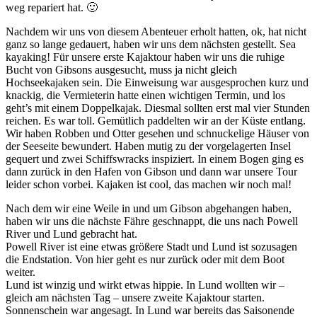
weg repariert hat. 🙂
Nachdem wir uns von diesem Abenteuer erholt hatten, ok, hat nicht
ganz so lange gedauert, haben wir uns dem nächsten gestellt. Sea
kayaking! Für unsere erste Kajaktour haben wir uns die ruhige
Bucht von Gibsons ausgesucht, muss ja nicht gleich
Hochseekajaken sein. Die Einweisung war ausgesprochen kurz und
knackig, die Vermieterin hatte einen wichtigen Termin, und los
geht’s mit einem Doppelkajak. Diesmal sollten erst mal vier Stunden
reichen. Es war toll. Gemütlich paddelten wir an der Küste entlang.
Wir haben Robben und Otter gesehen und schnuckelige Häuser von
der Seeseite bewundert. Haben mutig zu der vorgelagerten Insel
gequert und zwei Schiffswracks inspiziert. In einem Bogen ging es
dann zurück in den Hafen von Gibson und dann war unsere Tour
leider schon vorbei. Kajaken ist cool, das machen wir noch mal!
Nach dem wir eine Weile in und um Gibson abgehangen haben,
haben wir uns die nächste Fähre geschnappt, die uns nach Powell
River und Lund gebracht hat.
Powell River ist eine etwas größere Stadt und Lund ist sozusagen
die Endstation. Von hier geht es nur zurück oder mit dem Boot
weiter.
Lund ist winzig und wirkt etwas hippie. In Lund wollten wir –
gleich am nächsten Tag – unsere zweite Kajaktour starten.
Sonnenschein war angesagt. In Lund war bereits das Saisonende