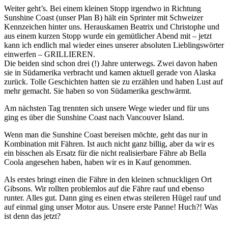
Weiter geht’s. Bei einem kleinen Stopp irgendwo in Richtung
Sunshine Coast (unser Plan B) hält ein Sprinter mit Schweizer
Kennzeichen hinter uns. Herauskamen Beatrix und Christophe und
aus einem kurzen Stopp wurde ein gemütlicher Abend mit – jetzt
kann ich endlich mal wieder eines unserer absoluten Lieblingswörter
einwerfen – GRILLIEREN.
Die beiden sind schon drei (!) Jahre unterwegs. Zwei davon haben
sie in Südamerika verbracht und kamen aktuell gerade von Alaska
zurück. Tolle Geschichten hatten sie zu erzählen und haben Lust auf
mehr gemacht. Sie haben so von Südamerika geschwärmt.
Am nächsten Tag trennten sich unsere Wege wieder und für uns
ging es über die Sunshine Coast nach Vancouver Island.
Wenn man die Sunshine Coast bereisen möchte, geht das nur in
Kombination mit Fähren. Ist auch nicht ganz billig, aber da wir es
ein bisschen als Ersatz für die nicht realisierbare Fähre ab Bella
Coola angesehen haben, haben wir es in Kauf genommen.
Als erstes bringt einen die Fähre in den kleinen schnuckligen Ort
Gibsons. Wir rollten problemlos auf die Fähre rauf und ebenso
runter. Alles gut. Dann ging es einen etwas steileren Hügel rauf und
auf einmal ging unser Motor aus. Unsere erste Panne! Huch?! Was
ist denn das jetzt?