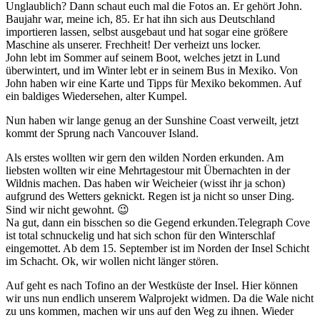
Unglaublich? Dann schaut euch mal die Fotos an. Er gehört John.
Baujahr war, meine ich, 85. Er hat ihn sich aus Deutschland
importieren lassen, selbst ausgebaut und hat sogar eine größere
Maschine als unserer. Frechheit! Der verheizt uns locker.
John lebt im Sommer auf seinem Boot, welches jetzt in Lund
überwintert, und im Winter lebt er in seinem Bus in Mexiko. Von
John haben wir eine Karte und Tipps für Mexiko bekommen. Auf
ein baldiges Wiedersehen, alter Kumpel.
Nun haben wir lange genug an der Sunshine Coast verweilt, jetzt
kommt der Sprung nach Vancouver Island.
Als erstes wollten wir gern den wilden Norden erkunden. Am
liebsten wollten wir eine Mehrtagestour mit Übernachten in der
Wildnis machen. Das haben wir Weicheier (wisst ihr ja schon)
aufgrund des Wetters geknickt. Regen ist ja nicht so unser Ding.
Sind wir nicht gewohnt. 😉
Na gut, dann ein bisschen so die Gegend erkunden.Telegraph Cove
ist total schnuckelig und hat sich schon für den Winterschlaf
eingemottet. Ab dem 15. September ist im Norden der Insel Schicht
im Schacht. Ok, wir wollen nicht länger stören.
Auf geht es nach Tofino an der Westküste der Insel. Hier können
wir uns nun endlich unserem Walprojekt widmen. Da die Wale nicht
zu uns kommen, machen wir uns auf den Weg zu ihnen. Wieder