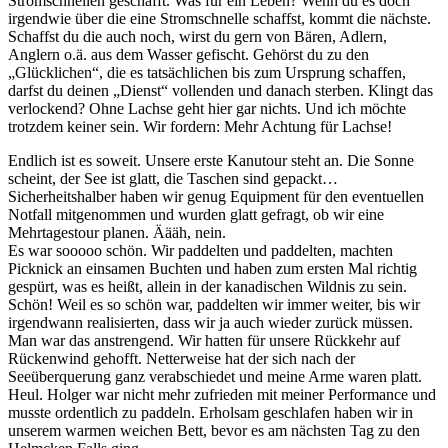
Stromschnellen geschafft. Was für ein Leben? Wenn du es doch
irgendwie über die eine Stromschnelle schaffst, kommt die nächste.
Schaffst du die auch noch, wirst du gern von Bären, Adlern,
Anglern o.ä. aus dem Wasser gefischt. Gehörst du zu den
„Glücklichen“, die es tatsächlichen bis zum Ursprung schaffen,
darfst du deinen „Dienst“ vollenden und danach sterben. Klingt das
verlockend? Ohne Lachse geht hier gar nichts. Und ich möchte
trotzdem keiner sein. Wir fordern: Mehr Achtung für Lachse!
Endlich ist es soweit. Unsere erste Kanutour steht an. Die Sonne
scheint, der See ist glatt, die Taschen sind gepackt…
Sicherheitshalber haben wir genug Equipment für den eventuellen
Notfall mitgenommen und wurden glatt gefragt, ob wir eine
Mehrtagestour planen. Äääh, nein.
Es war sooooo schön. Wir paddelten und paddelten, machten
Picknick an einsamen Buchten und haben zum ersten Mal richtig
gespürt, was es heißt, allein in der kanadischen Wildnis zu sein.
Schön! Weil es so schön war, paddelten wir immer weiter, bis wir
irgendwann realisierten, dass wir ja auch wieder zurück müssen.
Man war das anstrengend. Wir hatten für unsere Rückkehr auf
Rückenwind gehofft. Netterweise hat der sich nach der
Seeüberquerung ganz verabschiedet und meine Arme waren platt.
Heul. Holger war nicht mehr zufrieden mit meiner Performance und
musste ordentlich zu paddeln. Erholsam geschlafen haben wir in
unserem warmen weichen Bett, bevor es am nächsten Tag zu den