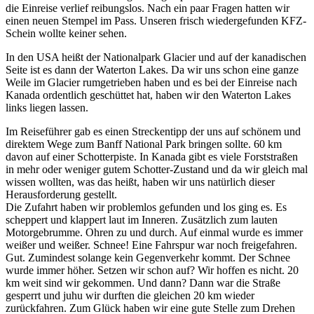
die Einreise verlief reibungslos. Nach ein paar Fragen hatten wir
einen neuen Stempel im Pass. Unseren frisch wiedergefunden KFZ-
Schein wollte keiner sehen.
In den USA heißt der Nationalpark Glacier und auf der kanadischen
Seite ist es dann der Waterton Lakes. Da wir uns schon eine ganze
Weile im Glacier rumgetrieben haben und es bei der Einreise nach
Kanada ordentlich geschüttet hat, haben wir den Waterton Lakes
links liegen lassen.
Im Reiseführer gab es einen Streckentipp der uns auf schönem und
direktem Wege zum Banff National Park bringen sollte. 60 km
davon auf einer Schotterpiste. In Kanada gibt es viele Forststraßen
in mehr oder weniger gutem Schotter-Zustand und da wir gleich mal
wissen wollten, was das heißt, haben wir uns natürlich dieser
Herausforderung gestellt.
Die Zufahrt haben wir problemlos gefunden und los ging es. Es
scheppert und klappert laut im Inneren. Zusätzlich zum lauten
Motorgebrumme. Ohren zu und durch. Auf einmal wurde es immer
weißer und weißer. Schnee! Eine Fahrspur war noch freigefahren.
Gut. Zumindest solange kein Gegenverkehr kommt. Der Schnee
wurde immer höher. Setzen wir schon auf? Wir hoffen es nicht. 20
km weit sind wir gekommen. Und dann? Dann war die Straße
gesperrt und juhu wir durften die gleichen 20 km wieder
zurückfahren. Zum Glück haben wir eine gute Stelle zum Drehen