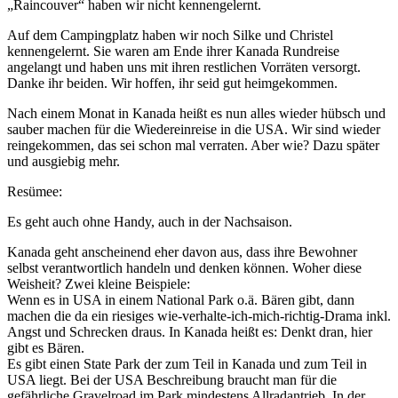
„Raincouver“ haben wir nicht kennengelernt.
Auf dem Campingplatz haben wir noch Silke und Christel
kennengelernt. Sie waren am Ende ihrer Kanada Rundreise
angelangt und haben uns mit ihren restlichen Vorräten versorgt.
Danke ihr beiden. Wir hoffen, ihr seid gut heimgekommen.
Nach einem Monat in Kanada heißt es nun alles wieder hübsch und
sauber machen für die Wiedereinreise in die USA. Wir sind wieder
reingekommen, das sei schon mal verraten. Aber wie? Dazu später
und ausgiebig mehr.
Resümee:
Es geht auch ohne Handy, auch in der Nachsaison.
Kanada geht anscheinend eher davon aus, dass ihre Bewohner
selbst verantwortlich handeln und denken können. Woher diese
Weisheit? Zwei kleine Beispiele:
Wenn es in USA in einem National Park o.ä. Bären gibt, dann
machen die da ein riesiges wie-verhalte-ich-mich-richtig-Drama inkl.
Angst und Schrecken draus. In Kanada heißt es: Denkt dran, hier
gibt es Bären.
Es gibt einen State Park der zum Teil in Kanada und zum Teil in
USA liegt. Bei der USA Beschreibung braucht man für die
gefährliche Gravelroad im Park mindestens Allradantrieb. In der