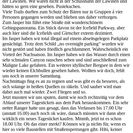
der Lawinen. Wir waren nicht in der Schussbahn der Lawinen und
hätten so gern eine gesehen. Pustekuchen.
Viele Trails durften zum Schutz der Bären nur in Gruppen á vier
Personen gegangen werden und blieben uns daher verborgen.
Zum Jasper hin führt eine Straße mit wunderschönem
Gebirgspanorama. Ein Stück davon ist der Icefield Parkway, aber
auch hier sind die Icefields und Gletscher extrem dezimiert.
Im Jasper haben wir total illegal auf einem abseitsgelegen Parkplatz
genächtigt. Trotz dem Schild „no overnight parking“ wurden wir
nicht gestört und haben friedlich geschlummert. Wahrscheinlich ein
Vorteil der Nachsaison. Im Jasper haben wir das Wasser durch einen
sehr schmalen Canyon rauschen sehen und sind anschließend zum
Maligne Lake gefahren. Ein weiterer idyllischer Bergsee in dem wir
wieder keinen Elchbullen gesehen haben. Wollten wir doch, fehlt
uns noch in unserer Sammlung.
Nachmittags fing es an zu regnen und was gibt es da besseres, als
sich solange in heißen Quellen zu räkeln. Und sauber wird man
dabei auch mal wieder. Zwei Fliegen und so.
Jetzt mussten wir uns sputen, damit wie noch rechtzeitig vor dem
Ablauf unserer Tagestickets aus dem Park herauskommen. Ein sehr
netter Ranger hatte uns gesagt, dass das Verlassen bis 17.00 Uhr
(anstatt 16.00) auch noch ok wäre, danach müssten wir dann aber
wirklich ein neues Tagesticket kaufen. Mmmh, jetzt ist es schon
18.00 Uhr. Ob das einer merkt? Können wir ja nichts für, wenn es
hier so viele Baustellen mit Straßensperrungen gibt. Hihi, keiner