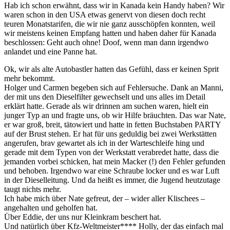
Hab ich schon erwähnt, dass wir in Kanada kein Handy haben? Wir
waren schon in den USA etwas genervt von diesen doch recht
teuren Monatstarifen, die wir nie ganz ausschöpfen konnten, weil
wir meistens keinen Empfang hatten und haben daher für Kanada
beschlossen: Geht auch ohne! Doof, wenn man dann irgendwo
anlandet und eine Panne hat.
Ok, wir als alte Autobastler hatten das Gefühl, dass er keinen Sprit
mehr bekommt.
Holger und Carmen begeben sich auf Fehlersuche. Dank an Manni,
der mit uns den Dieselfilter gewechselt und uns alles im Detail
erklärt hatte. Gerade als wir drinnen am suchen waren, hielt ein
junger Typ an und fragte uns, ob wir Hilfe bräuchten. Das war Nate,
er war groß, breit, tätowiert und hatte in fetten Buchstaben PARTY
auf der Brust stehen. Er hat für uns geduldig bei zwei Werkstätten
angerufen, brav gewartet als ich in der Warteschleife hing und
gerade mit dem Typen von der Werkstatt verabredet hatte, dass die
jemanden vorbei schicken, hat mein Macker (!) den Fehler gefunden
und behoben. Irgendwo war eine Schraube locker und es war Luft
in der Dieselleitung. Und da heißt es immer, die Jugend heutzutage
taugt nichts mehr.
Ich habe mich über Nate gefreut, der – wider aller Klischees –
angehalten und geholfen hat.
Über Eddie, der uns nur Kleinkram beschert hat.
Und natürlich über Kfz-Weltmeister**** Holly, der das einfach mal