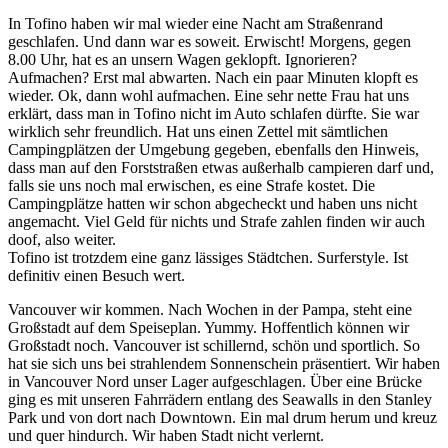
In Tofino haben wir mal wieder eine Nacht am Straßenrand
geschlafen. Und dann war es soweit. Erwischt! Morgens, gegen
8.00 Uhr, hat es an unsern Wagen geklopft. Ignorieren?
Aufmachen? Erst mal abwarten. Nach ein paar Minuten klopft es
wieder. Ok, dann wohl aufmachen. Eine sehr nette Frau hat uns
erklärt, dass man in Tofino nicht im Auto schlafen dürfte. Sie war
wirklich sehr freundlich. Hat uns einen Zettel mit sämtlichen
Campingplätzen der Umgebung gegeben, ebenfalls den Hinweis,
dass man auf den Forststraßen etwas außerhalb campieren darf und,
falls sie uns noch mal erwischen, es eine Strafe kostet. Die
Campingplätze hatten wir schon abgecheckt und haben uns nicht
angemacht. Viel Geld für nichts und Strafe zahlen finden wir auch
doof, also weiter.
Tofino ist trotzdem eine ganz lässiges Städtchen. Surferstyle. Ist
definitiv einen Besuch wert.
Vancouver wir kommen. Nach Wochen in der Pampa, steht eine
Großstadt auf dem Speiseplan. Yummy. Hoffentlich können wir
Großstadt noch. Vancouver ist schillernd, schön und sportlich. So
hat sie sich uns bei strahlendem Sonnenschein präsentiert. Wir haben
in Vancouver Nord unser Lager aufgeschlagen. Über eine Brücke
ging es mit unseren Fahrrädern entlang des Seawalls in den Stanley
Park und von dort nach Downtown. Ein mal drum herum und kreuz
und quer hindurch. Wir haben Stadt nicht verlernt.