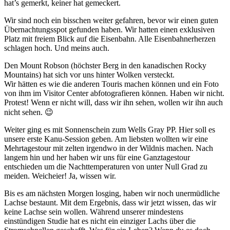
hat’s gemerkt, keiner hat gemeckert.
Wir sind noch ein bisschen weiter gefahren, bevor wir einen guten
Übernachtungsspot gefunden haben. Wir hatten einen exklusiven
Platz mit freiem Blick auf die Eisenbahn. Alle Eisenbahnerherzen
schlagen hoch. Und meins auch.
Den Mount Robson (höchster Berg in den kanadischen Rocky
Mountains) hat sich vor uns hinter Wolken versteckt.
Wir hätten es wie die anderen Touris machen können und ein Foto
von ihm im Visitor Center abfotografieren können. Haben wir nicht.
Protest! Wenn er nicht will, dass wir ihn sehen, wollen wir ihn auch
nicht sehen. 😉
Weiter ging es mit Sonnenschein zum Wells Gray PP. Hier soll es
unsere erste Kanu-Session geben. Am liebsten wollten wir eine
Mehrtagestour mit zelten irgendwo in der Wildnis machen. Nach
langem hin und her haben wir uns für eine Ganztagestour
entschieden um die Nachttemperaturen von unter Null Grad zu
meiden. Weicheier! Ja, wissen wir.
Bis es am nächsten Morgen losging, haben wir noch unermüdliche
Lachse bestaunt. Mit dem Ergebnis, dass wir jetzt wissen, das wir
keine Lachse sein wollen. Während unserer mindestens
einstündigen Studie hat es nicht ein einziger Lachs über die