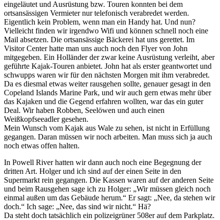
eingeläutet und Ausrüstung bzw. Touren konnten bei dem
ortsansässigen Vermieter nur telefonisch verabredet werden.
Eigentlich kein Problem, wenn man ein Handy hat. Und nun?
Vielleicht finden wir irgendwo Wifi und können schnell noch eine
Mail absetzen. Die ortsansässige Bäckerei hat uns gerettet. Im
Visitor Center hatte man uns auch noch den Flyer von John
mitgegeben. Ein Holländer der zwar keine Ausrüstung verleiht, aber
geführte Kajak-Touren anbietet. John hat als erster geantwortet und
schwupps waren wir für den nächsten Morgen mit ihm verabredet.
Da es diesmal etwas weiter rausgehen sollte, genauer gesagt in den
Copeland Islands Marine Park, und wir auch gern etwas mehr über
das Kajaken und die Gegend erfahren wollten, war das ein guter
Deal. Wir haben Robben, Seelöwen und auch einen
Weißkopfseeadler gesehen.
Mein Wunsch vom Kajak aus Wale zu sehen, ist nicht in Erfüllung
gegangen. Daran müssen wir noch arbeiten. Man muss sich ja auch
noch etwas offen halten.
In Powell River hatten wir dann auch noch eine Begegnung der
dritten Art. Holger und ich sind auf der einen Seite in den
Supermarkt rein gegangen. Die Kassen waren auf der anderen Seite
und beim Rausgehen sage ich zu Holger: „Wir müssen gleich noch
einmal außen um das Gebäude herum.“ Er sagt: „Nee, da stehen wir
doch.“ Ich sage: „Nee, das sind wir nicht.“ Hä?
Da steht doch tatsächlich ein polizeigrüner 508er auf dem Parkplatz.