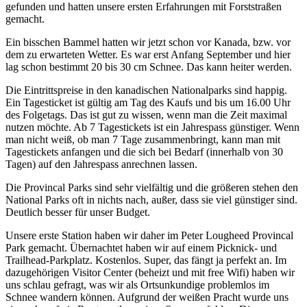
gefunden und hatten unsere ersten Erfahrungen mit Forststraßen
gemacht.
Ein bisschen Bammel hatten wir jetzt schon vor Kanada, bzw. vor
dem zu erwarteten Wetter. Es war erst Anfang September und hier
lag schon bestimmt 20 bis 30 cm Schnee. Das kann heiter werden.
Die Eintrittspreise in den kanadischen Nationalparks sind happig.
Ein Tagesticket ist gültig am Tag des Kaufs und bis um 16.00 Uhr
des Folgetags. Das ist gut zu wissen, wenn man die Zeit maximal
nutzen möchte. Ab 7 Tagestickets ist ein Jahrespass günstiger. Wenn
man nicht weiß, ob man 7 Tage zusammenbringt, kann man mit
Tagestickets anfangen und die sich bei Bedarf (innerhalb von 30
Tagen) auf den Jahrespass anrechnen lassen.
Die Provincal Parks sind sehr vielfältig und die größeren stehen den
National Parks oft in nichts nach, außer, dass sie viel günstiger sind.
Deutlich besser für unser Budget.
Unsere erste Station haben wir daher im Peter Lougheed Provincal
Park gemacht. Übernachtet haben wir auf einem Picknick- und
Trailhead-Parkplatz. Kostenlos. Super, das fängt ja perfekt an. Im
dazugehörigen Visitor Center (beheizt und mit free Wifi) haben wir
uns schlau gefragt, was wir als Ortsunkundige problemlos im
Schnee wandern können. Aufgrund der weißen Pracht wurde uns