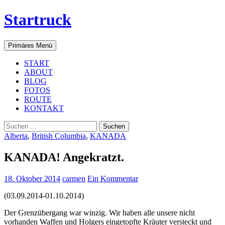
Startruck
Suchen
Zum
Primäres Menü
Inhalt
springen
START
ABOUT
BLOG
FOTOS
ROUTE
KONTAKT
Suchen
nach:
Alberta
,
British Columbia
,
KANADA
KANADA! Angekratzt.
18. Oktober 2014
carmen
Ein Kommentar
(03.09.2014-01.10.2014)
Der Grenzübergang war winzig. Wir haben alle unsere nicht
vorhanden Waffen und Holgers eingetopfte Kräuter versteckt und