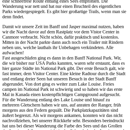
eine schneefreie Route entlang eines Sees empfohlen. Die
Wanderung war nett und hat nur einen Bruchteil des eigentlichen
Parks wiedergespiegelt. Es gibt hier großartige Trails, wenn man sie
denn findet.
Damit wir unsere Zeit im Banff und Jasper maximal nutzen, haben
wir die Nacht davor auf dem Rastplatz vor dem Vistor Center in
Canmore verbracht. Nicht schön, dafür praktisch und kostenlos.
Mitten in der Nacht parkte dann auch noch ein Trailer mit Rindern
neben uns, welche lauthals ihr Unbehagen verkündeten. Alle
aufwachen!
Fast ausgeschlafen ging es dann in den Banff National Park. Wir,
die wir bisher nur USA Parks kannten, waren sehr erstaunt, dass es
hier ganze Städte im National Park gibt. Der erste Besuch galt, wie
fast immer, dem Visitor Center. Eine kleine Radtour durch die Stadt
und entlang dreier Seen hat unseren Besuch in der Stadt Banff
abgerundet. Von dort ging es weiter zum Lake Louise. Freies
campen im National Park ist schwierig und so haben wir das erste
Mal in Kanada einen kostenpflichtigen Campground aufgesucht.
Für die Wanderung entlang des Lake Louise und hinauf zu
mehreren Gletschern haben wir uns, auf anraten der Ranger, früh
morgens aus den Federn gequält. Die Parkplatzkapazitäten sind
äußert begrenzt. Als wir morgens ankamen, konnten wir das nicht
nachvollziehen, bei unserer Rückkehr sehr. Besonders beeindruckt
hat uns bei dieser Wanderung die Farbe des Sees und das Grollen