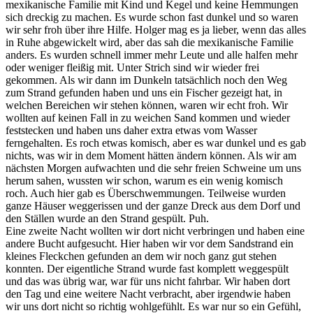
mexikanische Familie mit Kind und Kegel und keine Hemmungen
sich dreckig zu machen. Es wurde schon fast dunkel und so waren
wir sehr froh über ihre Hilfe. Holger mag es ja lieber, wenn das alles
in Ruhe abgewickelt wird, aber das sah die mexikanische Familie
anders. Es wurden schnell immer mehr Leute und alle halfen mehr
oder weniger fleißig mit. Unter Strich sind wir wieder frei
gekommen. Als wir dann im Dunkeln tatsächlich noch den Weg
zum Strand gefunden haben und uns ein Fischer gezeigt hat, in
welchen Bereichen wir stehen können, waren wir echt froh. Wir
wollten auf keinen Fall in zu weichen Sand kommen und wieder
feststecken und haben uns daher extra etwas vom Wasser
ferngehalten. Es roch etwas komisch, aber es war dunkel und es gab
nichts, was wir in dem Moment hätten ändern können. Als wir am
nächsten Morgen aufwachten und die sehr freien Schweine um uns
herum sahen, wussten wir schon, warum es ein wenig komisch
roch. Auch hier gab es Überschwemmungen. Teilweise wurden
ganze Häuser weggerissen und der ganze Dreck aus dem Dorf und
den Ställen wurde an den Strand gespült. Puh.
Eine zweite Nacht wollten wir dort nicht verbringen und haben eine
andere Bucht aufgesucht. Hier haben wir vor dem Sandstrand ein
kleines Fleckchen gefunden an dem wir noch ganz gut stehen
konnten. Der eigentliche Strand wurde fast komplett weggespült
und das was übrig war, war für uns nicht fahrbar. Wir haben dort
den Tag und eine weitere Nacht verbracht, aber irgendwie haben
wir uns dort nicht so richtig wohlgefühlt. Es war nur so ein Gefühl,