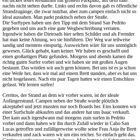
ein dickes fettes Restaurant mit großem Parkplatz, auf dem man
nachts nicht stehen durfte. Links und rechts davon gab es öffentliche
Strandzugänge, die zwar nutzbar, aber zum campen einfach nicht so
ideal aussahen. Man parkt praktisch neben der Straße.
Die Surftypen haben uns den Tipp mit dem Strand San Pedrito
gegeben und uns auch eine gute Wegbeschreibung verraten.
Irgendwie haben die Dirtroads hier selten Schilder und als Fremder
hat man keine Ahnung, wo sie hinführen. Der Weg war teilweise
sandig und meistens einspurig. Ausweichen wäre für uns unmöglich
gewesen. Glück gehabt, kam keiner. Wir haben es geschafft und
einen großartigen Platz gefunden. Morgens und abends kamen die
richtig guten Surfer vorbei und wir haben sie mit großen Augen
bestaunt. Das würden wir auch gern können. Bei uns ist es ja schon
eine Weile her, dass wir mal auf einem Brett standen, aber es hat uns
nicht losgelassen. Nach ein paar Tagen hatten wir einen Entschluss
gefasst. Wir lernen surfen!
Cerritos, der Strand an dem wir vorher waren, ist der ideale
Anfängerstrand. Campen neben der Straße wurde plötzlich
akzeptabel und jetzt mussten nur noch Boards her. Eins konnten wir
einer Surfschule abkaufen und das andere hat uns Isaac verkauft.
Der kam auch irgendwann mal morgens zum surfen in Pedrito
vorbei und dann haben wir ihn durch Zufall wieder in Cabo San
Lucas getroffen und zufälligerweise wollte seine Frau Anja ihr Brett
verkaufen und zack waren wir um eins reicher. So einfach geht das.