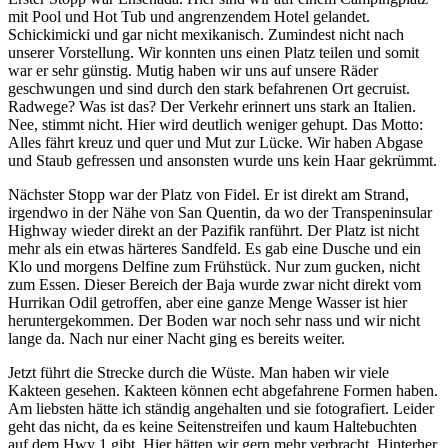
mit Pool und Hot Tub und angrenzendem Hotel gelandet.
Schickimicki und gar nicht mexikanisch. Zumindest nicht nach
unserer Vorstellung. Wir konnten uns einen Platz teilen und somit
war er sehr günstig. Mutig haben wir uns auf unsere Räder
geschwungen und sind durch den stark befahrenen Ort gecruist.
Radwege? Was ist das? Der Verkehr erinnert uns stark an Italien.
Nee, stimmt nicht. Hier wird deutlich weniger gehupt. Das Motto:
Alles fährt kreuz und quer und Mut zur Lücke. Wir haben Abgase
und Staub gefressen und ansonsten wurde uns kein Haar gekrümmt.
Nächster Stopp war der Platz von Fidel. Er ist direkt am Strand,
irgendwo in der Nähe von San Quentin, da wo der Transpeninsular
Highway wieder direkt an der Pazifik ranführt. Der Platz ist nicht
mehr als ein etwas härteres Sandfeld. Es gab eine Dusche und ein
Klo und morgens Delfine zum Frühstück. Nur zum gucken, nicht
zum Essen. Dieser Bereich der Baja wurde zwar nicht direkt vom
Hurrikan Odil getroffen, aber eine ganze Menge Wasser ist hier
heruntergekommen. Der Boden war noch sehr nass und wir nicht
lange da. Nach nur einer Nacht ging es bereits weiter.
Jetzt führt die Strecke durch die Wüste. Man haben wir viele
Kakteen gesehen. Kakteen können echt abgefahrene Formen haben.
Am liebsten hätte ich ständig angehalten und sie fotografiert. Leider
geht das nicht, da es keine Seitenstreifen und kaum Haltebuchten
auf dem Hwy 1 gibt. Hier hätten wir gern mehr verbracht. Hinterher