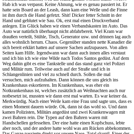
Hab ich was verpasst. Keine Ahnung, wie es genau passiert ist. Er
hatte sein Board an der Leash, dann kam eine Welle und die Finne
ist ihm durch die Hand gefetzt. Shit! Dicker fetter Schnitt in der
Hand und geblutet wie Sau. Ok, erst mal einen Druckverband
anlegen. Ein Glück haben wir einen Verbandskasten im Auto. Das
Auto war natürlich überhaupt nicht abfahrbereit. Viel Kram war
draußen verteilt, Stühle, Tisch, Generator usw. und drinnen lag auch
alles wohnlich herum. Chaos. Gegenüber standen nette Kanadier die
sich bereit erklärt hatten auf unsere Sachen aufzupassen. Von allen
Seiten kam Hilfe. Irgendwann war dann auch innen alles verstaut
und ich bin ich wie eine Wilde nach Todos Santos gedüst. Auf dem
Weg dahin gibt es eine Tankstelle und das stand ganz viel Polizei
und Militär rum. Teilweise auch auf der Straße und ich in
Schlangenlinien und viel zu schnell durch. Sollen die mal
versuchen, mich aufzuhalten. Dann können die uns gleich ins
Krankenhaus eskortieren. Im Krankenhaus, was eher ein
Notkrankenhaus ist, welches zusätzlich an Weihnachten auch nur
notbesetzt ist, mussten wir dann erst mal warten. Es war keiner da.
Merkwürdig. Nach einer Weile kam eine Frau und sagte uns, dass es
einen Moment dauern würde. Ok, dann ist das wohl so. Und dann
kamen Polizisten, Militärs angedüst und zwei Krankenwagen mit
zwei Bahren rein. Die Typen auf den Bahren waren mit
Handschellen gefesselten. Der eine hatte einen Kopfschuss, lebte
aber noch, und der andere hatte wohl was am Rücken abbekommen.
Das Ganze passierte direkt vor unsere Nase. Total skurril. Einer der