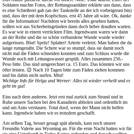
Soldaten machte Fotos, der Rettungssanitäter erklärte uns dann, dass
es eine Schießerei gab (an der Tankstelle an der ich vorbeigerast bin)
und, dass der mit dem Kopfschuss, erst 45 Jahre alt wäre. Ok, danke
für die Information! Nachdem wir bereits alles gesehen hatten,
sollten wir aus Sicherheitsgründen dann doch lieber draußen warten.
Es war wie in einem verrückten Film. Irgendwann waren wir dann
an der Reihe und die so schön verbundene Wunde wurde wieder
aufgerissen. Blut! Spritz! Splatter! Arterie verletzt. Man haben die da
lange rumgenäht. Die Schere war so stumpf, dass sie damit noch
nicht mal die Fäden schneiden konnten und zum Schluss wurde die
Wunde noch mit Leitungswasser gespült. Alles zusammen 250,-
Peso bitte. Das sind umgerechnet ca. 15 Euro. Das könnten wir uns
öfter leisten. 😉 Nach 10 Tagen bitte zum Fäden ziehen kommen
und bis dahin nicht surfen. Mist!
Wichtige Info für Helga und Werner: Alles ist wieder verheilt und es
geht im gut!
Eins nach dem anderen. Jetzt erst mal zurück zum Strand und in
Ruhe unsere Sachen bei den Kanadiern abholen und ordentlich im
und am Auto verstauen. Total doof, wenn der Mann nicht helfen
kann. Irgendwie haben wir es trotzdem geschafft.
Am selben Tag, besser gesagt spät abends, kam noch unsere
Freundin Valerie aus Wyoming an. Für die erste Nacht hatten wir für
sie eine Unterkunft in Todos Santos gefunden und danach wollten