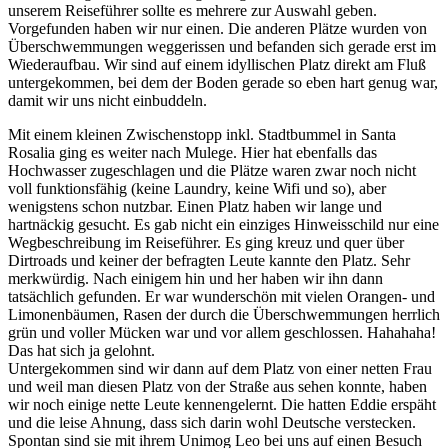
unserem Reiseführer sollte es mehrere zur Auswahl geben.
Vorgefunden haben wir nur einen. Die anderen Plätze wurden von
Überschwemmungen weggerissen und befanden sich gerade erst im
Wiederaufbau. Wir sind auf einem idyllischen Platz direkt am Fluß
untergekommen, bei dem der Boden gerade so eben hart genug war,
damit wir uns nicht einbuddeln.
Mit einem kleinen Zwischenstopp inkl. Stadtbummel in Santa
Rosalia ging es weiter nach Mulege. Hier hat ebenfalls das
Hochwasser zugeschlagen und die Plätze waren zwar noch nicht
voll funktionsfähig (keine Laundry, keine Wifi und so), aber
wenigstens schon nutzbar. Einen Platz haben wir lange und
hartnäckig gesucht. Es gab nicht ein einziges Hinweisschild nur eine
Wegbeschreibung im Reiseführer. Es ging kreuz und quer über
Dirtroads und keiner der befragten Leute kannte den Platz. Sehr
merkwürdig. Nach einigem hin und her haben wir ihn dann
tatsächlich gefunden. Er war wunderschön mit vielen Orangen- und
Limonenbäumen, Rasen der durch die Überschwemmungen herrlich
grün und voller Mücken war und vor allem geschlossen. Hahahaha!
Das hat sich ja gelohnt.
Untergekommen sind wir dann auf dem Platz von einer netten Frau
und weil man diesen Platz von der Straße aus sehen konnte, haben
wir noch einige nette Leute kennengelernt. Die hatten Eddie erspäht
und die leise Ahnung, dass sich darin wohl Deutsche verstecken.
Spontan sind sie mit ihrem Unimog Leo bei uns auf einen Besuch