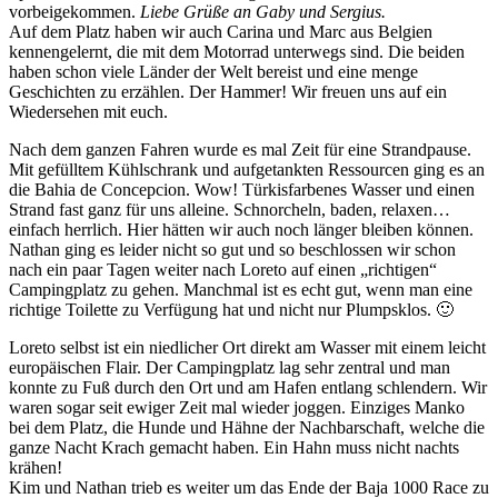
vorbeigekommen.
Liebe Grüße an Gaby und Sergius.
Auf dem Platz haben wir auch Carina und Marc aus Belgien
kennengelernt, die mit dem Motorrad unterwegs sind. Die beiden
haben schon viele Länder der Welt bereist und eine menge
Geschichten zu erzählen. Der Hammer! Wir freuen uns auf ein
Wiedersehen mit euch.
Nach dem ganzen Fahren wurde es mal Zeit für eine Strandpause.
Mit gefülltem Kühlschrank und aufgetankten Ressourcen ging es an
die Bahia de Concepcion. Wow! Türkisfarbenes Wasser und einen
Strand fast ganz für uns alleine. Schnorcheln, baden, relaxen…
einfach herrlich. Hier hätten wir auch noch länger bleiben können.
Nathan ging es leider nicht so gut und so beschlossen wir schon
nach ein paar Tagen weiter nach Loreto auf einen „richtigen“
Campingplatz zu gehen. Manchmal ist es echt gut, wenn man eine
richtige Toilette zu Verfügung hat und nicht nur Plumpsklos. 🙂
Loreto selbst ist ein niedlicher Ort direkt am Wasser mit einem leicht
europäischen Flair. Der Campingplatz lag sehr zentral und man
konnte zu Fuß durch den Ort und am Hafen entlang schlendern. Wir
waren sogar seit ewiger Zeit mal wieder joggen. Einziges Manko
bei dem Platz, die Hunde und Hähne der Nachbarschaft, welche die
ganze Nacht Krach gemacht haben. Ein Hahn muss nicht nachts
krähen!
Kim und Nathan trieb es weiter um das Ende der Baja 1000 Race zu