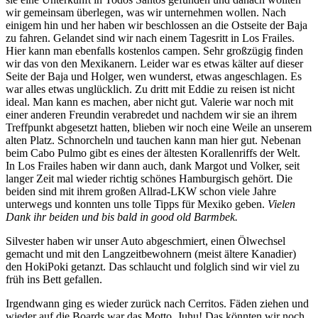
wir gemeinsam überlegen, was wir unternehmen wollen. Nach
einigem hin und her haben wir beschlossen an die Ostseite der Baja
zu fahren. Gelandet sind wir nach einem Tagesritt in Los Frailes.
Hier kann man ebenfalls kostenlos campen. Sehr großzügig finden
wir das von den Mexikanern. Leider war es etwas kälter auf dieser
Seite der Baja und Holger, wen wunderst, etwas angeschlagen. Es
war alles etwas unglücklich. Zu dritt mit Eddie zu reisen ist nicht
ideal. Man kann es machen, aber nicht gut. Valerie war noch mit
einer anderen Freundin verabredet und nachdem wir sie an ihrem
Treffpunkt abgesetzt hatten, blieben wir noch eine Weile an unserem
alten Platz. Schnorcheln und tauchen kann man hier gut. Nebenan
beim Cabo Pulmo gibt es eines der ältesten Korallenriffs der Welt.
In Los Frailes haben wir dann auch, dank Margot und Volker, seit
langer Zeit mal wieder richtig schönes Hamburgisch gehört. Die
beiden sind mit ihrem großen Allrad-LKW schon viele Jahre
unterwegs und konnten uns tolle Tipps für Mexiko geben.
Vielen
Dank ihr beiden und bis bald in good old Barmbek.
Silvester haben wir unser Auto abgeschmiert, einen Ölwechsel
gemacht und mit den Langzeitbewohnern (meist ältere Kanadier)
den HokiPoki getanzt. Das schlaucht und folglich sind wir viel zu
früh ins Bett gefallen.
Irgendwann ging es wieder zurück nach Cerritos. Fäden ziehen und
wieder auf die Boards war das Motto. Juhu! Das könnten wir noch