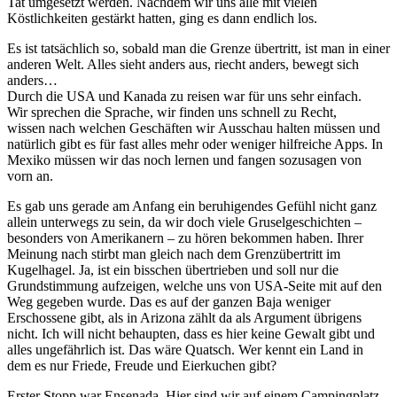
Tat umgesetzt werden. Nachdem wir uns alle mit vielen
Köstlichkeiten gestärkt hatten, ging es dann endlich los.
Es ist tatsächlich so, sobald man die Grenze übertritt, ist man in einer
anderen Welt. Alles sieht anders aus, riecht anders, bewegt sich
anders…
Durch die USA und Kanada zu reisen war für uns sehr einfach.
Wir sprechen die Sprache, wir finden uns schnell zu Recht,
wissen nach welchen Geschäften wir Ausschau halten müssen und
natürlich gibt es für fast alles mehr oder weniger hilfreiche Apps. In
Mexiko müssen wir das noch lernen und fangen sozusagen von
vorn an.
Es gab uns gerade am Anfang ein beruhigendes Gefühl nicht ganz
allein unterwegs zu sein, da wir doch viele Gruselgeschichten –
besonders von Amerikanern – zu hören bekommen haben. Ihrer
Meinung nach stirbt man gleich nach dem Grenzübertritt im
Kugelhagel. Ja, ist ein bisschen übertrieben und soll nur die
Grundstimmung aufzeigen, welche uns von USA-Seite mit auf den
Weg gegeben wurde. Das es auf der ganzen Baja weniger
Erschossene gibt, als in Arizona zählt da als Argument übrigens
nicht. Ich will nicht behaupten, dass es hier keine Gewalt gibt und
alles ungefährlich ist. Das wäre Quatsch. Wer kennt ein Land in
dem es nur Friede, Freude und Eierkuchen gibt?
Erster Stopp war Ensenada. Hier sind wir auf einem Campingplatz