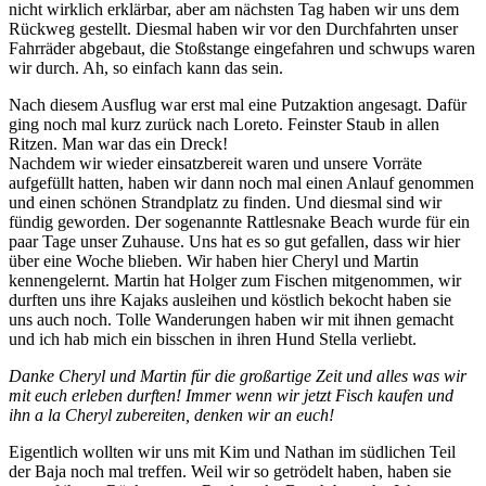
nicht wirklich erklärbar, aber am nächsten Tag haben wir uns dem
Rückweg gestellt. Diesmal haben wir vor den Durchfahrten unser
Fahrräder abgebaut, die Stoßstange eingefahren und schwups waren
wir durch. Ah, so einfach kann das sein.
Nach diesem Ausflug war erst mal eine Putzaktion angesagt. Dafür
ging noch mal kurz zurück nach Loreto. Feinster Staub in allen
Ritzen. Man war das ein Dreck!
Nachdem wir wieder einsatzbereit waren und unsere Vorräte
aufgefüllt hatten, haben wir dann noch mal einen Anlauf genommen
und einen schönen Strandplatz zu finden. Und diesmal sind wir
fündig geworden. Der sogenannte Rattlesnake Beach wurde für ein
paar Tage unser Zuhause. Uns hat es so gut gefallen, dass wir hier
über eine Woche blieben. Wir haben hier Cheryl und Martin
kennengelernt. Martin hat Holger zum Fischen mitgenommen, wir
durften uns ihre Kajaks ausleihen und köstlich bekocht haben sie
uns auch noch. Tolle Wanderungen haben wir mit ihnen gemacht
und ich hab mich ein bisschen in ihren Hund Stella verliebt.
Danke Cheryl und Martin für die großartige Zeit und alles was wir
mit euch erleben durften! Immer wenn wir jetzt Fisch kaufen und
ihn a la Cheryl zubereiten, denken wir an euch!
Eigentlich wollten wir uns mit Kim und Nathan im südlichen Teil
der Baja noch mal treffen. Weil wir so getrödelt haben, haben sie