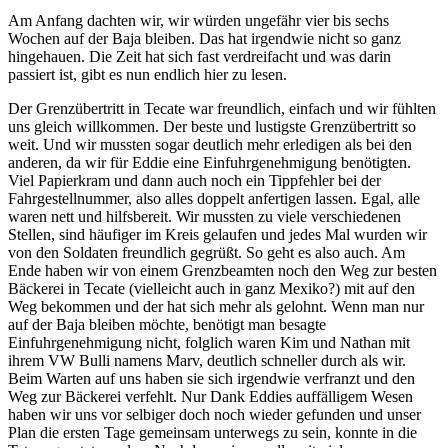
Am Anfang dachten wir, wir würden ungefähr vier bis sechs
Wochen auf der Baja bleiben. Das hat irgendwie nicht so ganz
hingehauen. Die Zeit hat sich fast verdreifacht und was darin
passiert ist, gibt es nun endlich hier zu lesen.
Der Grenzübertritt in Tecate war freundlich, einfach und wir fühlten
uns gleich willkommen. Der beste und lustigste Grenzübertritt so
weit. Und wir mussten sogar deutlich mehr erledigen als bei den
anderen, da wir für Eddie eine Einfuhrgenehmigung benötigten.
Viel Papierkram und dann auch noch ein Tippfehler bei der
Fahrgestellnummer, also alles doppelt anfertigen lassen. Egal, alle
waren nett und hilfsbereit. Wir mussten zu viele verschiedenen
Stellen, sind häufiger im Kreis gelaufen und jedes Mal wurden wir
von den Soldaten freundlich gegrüßt. So geht es also auch. Am
Ende haben wir von einem Grenzbeamten noch den Weg zur besten
Bäckerei in Tecate (vielleicht auch in ganz Mexiko?) mit auf den
Weg bekommen und der hat sich mehr als gelohnt. Wenn man nur
auf der Baja bleiben möchte, benötigt man besagte
Einfuhrgenehmigung nicht, folglich waren Kim und Nathan mit
ihrem VW Bulli namens Marv, deutlich schneller durch als wir.
Beim Warten auf uns haben sie sich irgendwie verfranzt und den
Weg zur Bäckerei verfehlt. Nur Dank Eddies auffälligem Wesen
haben wir uns vor selbiger doch noch wieder gefunden und unser
Plan die ersten Tage gemeinsam unterwegs zu sein, konnte in die