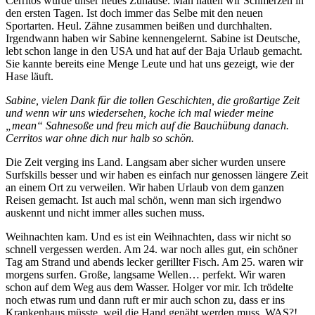
Cerritos wurde unser neues Zuhause. Man hatten wir Schmerzen in
den ersten Tagen. Ist doch immer das Selbe mit den neuen
Sportarten. Heul. Zähne zusammen beißen und durchhalten.
Irgendwann haben wir Sabine kennengelernt. Sabine ist Deutsche,
lebt schon lange in den USA und hat auf der Baja Urlaub gemacht.
Sie kannte bereits eine Menge Leute und hat uns gezeigt, wie der
Hase läuft.
Sabine, vielen Dank für die tollen Geschichten, die großartige Zeit
und wenn wir uns wiedersehen, koche ich mal wieder meine
„mean“ Sahnesoße und freu mich auf die Bauchübung danach.
Cerritos war ohne dich nur halb so schön.
Die Zeit verging ins Land. Langsam aber sicher wurden unsere
Surfskills besser und wir haben es einfach nur genossen längere Zeit
an einem Ort zu verweilen. Wir haben Urlaub von dem ganzen
Reisen gemacht. Ist auch mal schön, wenn man sich irgendwo
auskennt und nicht immer alles suchen muss.
Weihnachten kam. Und es ist ein Weihnachten, dass wir nicht so
schnell vergessen werden. Am 24. war noch alles gut, ein schöner
Tag am Strand und abends lecker gerillter Fisch. Am 25. waren wir
morgens surfen. Große, langsame Wellen… perfekt. Wir waren
schon auf dem Weg aus dem Wasser. Holger vor mir. Ich trödelte
noch etwas rum und dann ruft er mir auch schon zu, dass er ins
Krankenhaus müsste, weil die Hand genäht werden muss. WAS?!