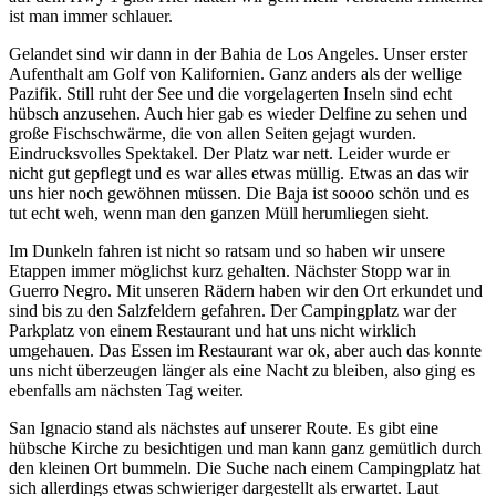
ist man immer schlauer.
Gelandet sind wir dann in der Bahia de Los Angeles. Unser erster
Aufenthalt am Golf von Kalifornien. Ganz anders als der wellige
Pazifik. Still ruht der See und die vorgelagerten Inseln sind echt
hübsch anzusehen. Auch hier gab es wieder Delfine zu sehen und
große Fischschwärme, die von allen Seiten gejagt wurden.
Eindrucksvolles Spektakel. Der Platz war nett. Leider wurde er
nicht gut gepflegt und es war alles etwas müllig. Etwas an das wir
uns hier noch gewöhnen müssen. Die Baja ist soooo schön und es
tut echt weh, wenn man den ganzen Müll herumliegen sieht.
Im Dunkeln fahren ist nicht so ratsam und so haben wir unsere
Etappen immer möglichst kurz gehalten. Nächster Stopp war in
Guerro Negro. Mit unseren Rädern haben wir den Ort erkundet und
sind bis zu den Salzfeldern gefahren. Der Campingplatz war der
Parkplatz von einem Restaurant und hat uns nicht wirklich
umgehauen. Das Essen im Restaurant war ok, aber auch das konnte
uns nicht überzeugen länger als eine Nacht zu bleiben, also ging es
ebenfalls am nächsten Tag weiter.
San Ignacio stand als nächstes auf unserer Route. Es gibt eine
hübsche Kirche zu besichtigen und man kann ganz gemütlich durch
den kleinen Ort bummeln. Die Suche nach einem Campingplatz hat
sich allerdings etwas schwieriger dargestellt als erwartet. Laut