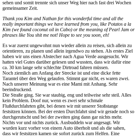
sehen und somit trennte sich unser Weg hier nach fast drei Wochen
gemeinsamer Zeit.
Thank you Kim and Nathan for this wonderful time and all the
really important things we have learned from you, like Potatos a la
Kim (we found coconut oil in Cabo) or the meaning of Pearl Jam or
phrases like You shit me not! Hope to see you soon, eh!
Es war zuerst ungewohnt nun wieder allein zu reisen, sich allein zu
orientieren, zu planen und allein irgendwo zu stehen. Als erstes Ziel
haben wir uns einen Abstecher nach Agua Verde ausgesucht. Wir
hatten viel Gutes darüber gelesen und wussten, dass wir dafür eine
ca. 30 km lange sehr schlechte Dirtroad fahren müssen.
Noch ziemlich am Anfang der Strecke ist und eine dicke fette
Tarantel über den Weg gelaufen. Stimmt gar nicht, es waren zwei.
Nach unserer Meinung war es eine Mami mit Anhang. Sehr
beeindruckend.
Die Straße ging. Sie war staubig, eng und teilweise sehr steil. Alles
kein Problem. Doof nur, wenn es zwei sehr schmale
Flußdurchfahrten gibt, bei denen wir mit unserer Stoßstange
festsitzen können. Bei der ersten Durchfahrt sind wir gerade noch so
durchgerutscht und bei der zweiten ging dann gar nichts mehr.
Nichts vor und nichts zurück. Ausbuddeln war angesagt. Wir
wurden kurz vorher von einem Auto überholt und als die sahen,
dass wir festsitzen kamen sie sofort zurück zum Helfen. Eine