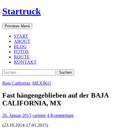
Startruck
Suchen
Zum
Primäres Menü
Inhalt
springen
START
ABOUT
BLOG
FOTOS
ROUTE
KONTAKT
Suchen
nach:
Baja California
,
MEXIKO
Fast hängengeblieben auf der BAJA
CALIFORNIA, MX
26. Januar 2015
carmen
4 Kommentare
(23.10.2014-17.01.2015)