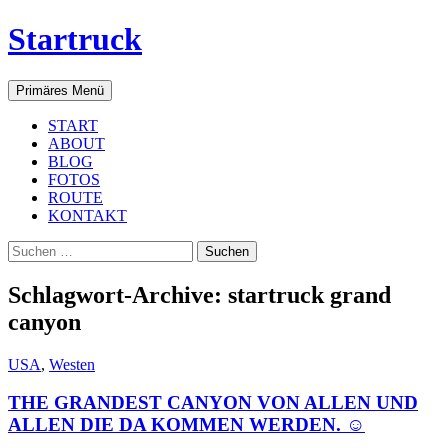
Startruck
Suchen
Zum
Primäres Menü
Inhalt
springen
START
ABOUT
BLOG
FOTOS
ROUTE
KONTAKT
Suchen
nach:
Schlagwort-Archive: startruck grand
canyon
USA
,
Westen
THE GRANDEST CANYON VON ALLEN UND
ALLEN DIE DA KOMMEN WERDEN. ☺