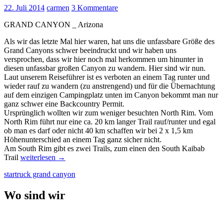
22. Juli 2014
carmen
3 Kommentare
GRAND CANYON _ Arizona
Als wir das letzte Mal hier waren, hat uns die unfassbare Größe des
Grand Canyons schwer beeindruckt und wir haben uns
versprochen, dass wir hier noch mal herkommen um hinunter in
diesen unfassbar großen Canyon zu wandern. Hier sind wir nun.
Laut unserem Reiseführer ist es verboten an einem Tag runter und
wieder rauf zu wandern (zu anstrengend) und für die Übernachtung
auf dem einzigen Campingplatz unten im Canyon bekommt man nur
ganz schwer eine Backcountry Permit.
Ursprünglich wollten wir zum weniger besuchten North Rim. Vom
North Rim führt nur eine ca. 20 km langer Trail rauf/runter und egal
ob man es darf oder nicht 40 km schaffen wir bei 2 x 1,5 km
Höhenunterschied an einem Tag ganz sicher nicht.
Am South Rim gibt es zwei Trails, zum einen den South Kaibab
THE
Trail
weiterlesen
→
GRANDEST
startruck grand canyon
CANYON
VON
ALLEN
Wo sind wir
UND
ALLEN
DIE