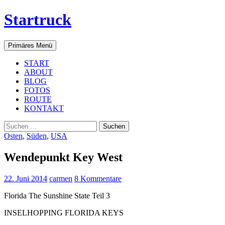
Startruck
Suchen
Zum
Primäres Menü
Inhalt
springen
START
ABOUT
BLOG
FOTOS
ROUTE
KONTAKT
Suchen
nach:
Osten
,
Süden
,
USA
Wendepunkt Key West
22. Juni 2014
carmen
8 Kommentare
Florida The Sunshine State Teil 3
INSELHOPPING FLORIDA KEYS