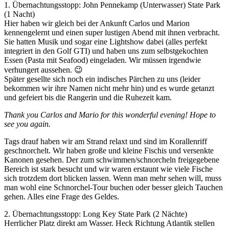
1. Übernachtungsstopp: John Pennekamp (Unterwasser) State Park
(1 Nacht)
Hier haben wir gleich bei der Ankunft Carlos und Marion
kennengelernt und einen super lustigen Abend mit ihnen verbracht.
Sie hatten Musik und sogar eine Lightshow dabei (alles perfekt
integriert in den Golf GTI) und haben uns zum selbstgekochten
Essen (Pasta mit Seafood) eingeladen. Wir müssen irgendwie
verhungert aussehen. 😉
Später gesellte sich noch ein indisches Pärchen zu uns (leider
bekommen wir ihre Namen nicht mehr hin) und es wurde getanzt
und gefeiert bis die Rangerin und die Ruhezeit kam.
Thank you Carlos and Mario for this wonderful evening! Hope to
see you again.
Tags drauf haben wir am Strand relaxt und sind im Korallenriff
geschnorchelt. Wir haben große und kleine Fischis und versenkte
Kanonen gesehen. Der zum schwimmen/schnorcheln freigegebene
Bereich ist stark besucht und wir waren erstaunt wie viele Fische
sich trotzdem dort blicken lassen. Wenn man mehr sehen will, muss
man wohl eine Schnorchel-Tour buchen oder besser gleich Tauchen
gehen. Alles eine Frage des Geldes.
2. Übernachtungsstopp: Long Key State Park (2 Nächte)
Herrlicher Platz direkt am Wasser. Heck Richtung Atlantik stellen