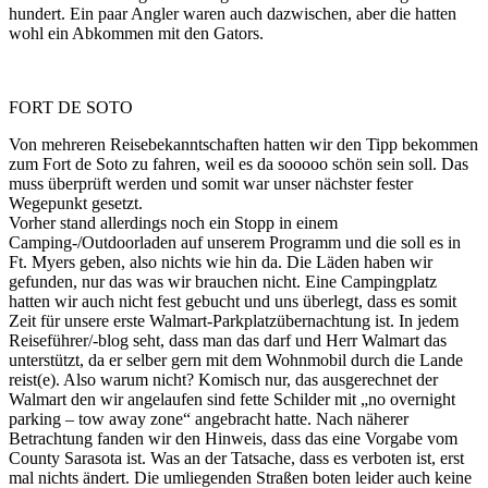
hundert. Ein paar Angler waren auch dazwischen, aber die hatten
wohl ein Abkommen mit den Gators.
FORT DE SOTO
Von mehreren Reisebekanntschaften hatten wir den Tipp bekommen
zum Fort de Soto zu fahren, weil es da sooooo schön sein soll. Das
muss überprüft werden und somit war unser nächster fester
Wegepunkt gesetzt.
Vorher stand allerdings noch ein Stopp in einem
Camping-/Outdoorladen auf unserem Programm und die soll es in
Ft. Myers geben, also nichts wie hin da. Die Läden haben wir
gefunden, nur das was wir brauchen nicht. Eine Campingplatz
hatten wir auch nicht fest gebucht und uns überlegt, dass es somit
Zeit für unsere erste Walmart-Parkplatzübernachtung ist. In jedem
Reiseführer/-blog seht, dass man das darf und Herr Walmart das
unterstützt, da er selber gern mit dem Wohnmobil durch die Lande
reist(e). Also warum nicht? Komisch nur, das ausgerechnet der
Walmart den wir angelaufen sind fette Schilder mit „no overnight
parking – tow away zone“ angebracht hatte. Nach näherer
Betrachtung fanden wir den Hinweis, dass das eine Vorgabe vom
County Sarasota ist. Was an der Tatsache, dass es verboten ist, erst
mal nichts ändert. Die umliegenden Straßen boten leider auch keine