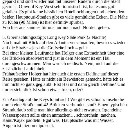
geparkt und sind wieder mal mit unseren Rädern durch die Stadt
gecruist. Obwohl Key West sehr touristisch ist, hat es uns gut
gefallen. Es gibt keine hässlichen Hotelhochburgen und neben den
beiden Haupttouri-Straßen gibt es viele gemütliche Ecken. Die Nähe
zu Kuba (90 Milen) ist hier definitiv spürbar.
Von hier aus kann es für uns nur noch nach Norden gehen.
5. Übernachtungsstopp: Long Key State Park (2 Nächte)
Noch mal mit Blick auf den Atlantik verschnaufen, bevor es wieder
auf die Straße – jetzt die Golfseite hoch – geht.
Bei einer kleinen Laufrunde hat Holger eine Extraeinheit über eine
der Brücken absolviert und just in dem Moment ist ein Hai
durchgeschwommen. Man war ich neidisch. Nein, nicht auf die
zusätzliche Laufeinheit.
Frühaufsteher Holger hat hier auch die ersten Delfine auf dieser
Reise gesehen. Hätte er nicht ein Beweisfoto gemacht, hätte ich es
ihm nicht so ganz geglaubt. Erst Hai und dann gleich Delfine? Und
nur er sieht die? Ist schon etwas frech, oder?
Ein Ausflug auf die Keys lohnt sich! Wo gibt es schon x Inseln die
durch eine Straße und 42 Brücken verbunden sind? Einen typischen
Strandurlaub sollte man hier allerdings nicht erwarten. Irgendeine
Wassersportart sollte einen anmachen… schnorcheln, tauchen,
Kanu/Kajak paddeln. Egal was, Hauptsache was mit Wasser.
Angeln ist hier omnipräsent.