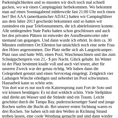
Parkmöglichkeiten und so mussten wir doch noch mal schnell
gucken, wo wir einen Campingplatz herbekommen. Wo bekommt
man auf einen Sonntagabend mittlerweile fast 21:00 Uhr noch einen
her? Bei AAA (amerikanischer ADAC) hatten wir Campingführer
aus dem Jahre 2013 geschenkt bekommen und so hatten wir
zumindest ein paar Telefonnummern, die ich abtelefonieren konnte.
Alle umliegenden State Parks hatten schon geschlossen und auch
bei den privaten Plätzen ist entweder der Anrufbeantworter oder
niemand ran gegangen. Und dann wurde ich erhört. In dem ca. 30
Minuten entfernten Ort Ellenton hat tatsächlich noch eine nette Frau
den Hörer angenommen. Der Platz stellte sich als Langzeitcamper-
Platz raus und hatte Wifi, einen Pool, Waschmaschinen und das zum
Schnäppchenpreis von 21,- $ pro Nacht. Glück gehabt. Im Winter
ist der Platz bestimmt knalle voll und auch viel teurer, aber für
unseren Zweck war der genau richtig. Wir haben dann die
Gelegenheit genutzt und einen Servicetag eingelegt. Zeitgleich vier
Ladungen Wäsche erledigen und nebenbei im Pool schwimmen.
Hausarbeit kann so schön sein.
Von dort war es nur noch ein Katzensprung zum Fort de Soto und
wir können bestätigen: Es ist dort wirklich schön. Viele Stellplätze
sind direkt am Wasser und die Strände sind ein Traum. Leicht
geschützt durch die Tampa Bay, puderzuckerartiger Sand und junge
Rochen surfen die Bucht ab. Bei unserer ersten Sichtung waren es
drei Rochen. Sie haben sich mit den Wellen in Richtung Strand
treiben lassen, eine coole Wendung gemacht und sind dann wieder