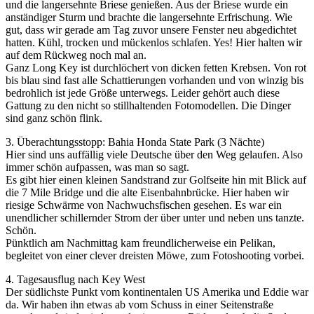
und die langersehnte Briese genießen. Aus der Briese wurde ein
anständiger Sturm und brachte die langersehnte Erfrischung. Wie
gut, dass wir gerade am Tag zuvor unsere Fenster neu abgedichtet
hatten. Kühl, trocken und mückenlos schlafen. Yes! Hier halten wir
auf dem Rückweg noch mal an.
Ganz Long Key ist durchlöchert von dicken fetten Krebsen. Von rot
bis blau sind fast alle Schattierungen vorhanden und von winzig bis
bedrohlich ist jede Größe unterwegs. Leider gehört auch diese
Gattung zu den nicht so stillhaltenden Fotomodellen. Die Dinger
sind ganz schön flink.
3. Überachtungsstopp: Bahia Honda State Park (3 Nächte)
Hier sind uns auffällig viele Deutsche über den Weg gelaufen. Also
immer schön aufpassen, was man so sagt.
Es gibt hier einen kleinen Sandstrand zur Golfseite hin mit Blick auf
die 7 Mile Bridge und die alte Eisenbahnbrücke. Hier haben wir
riesige Schwärme von Nachwuchsfischen gesehen. Es war ein
unendlicher schillernder Strom der über unter und neben uns tanzte.
Schön.
Pünktlich am Nachmittag kam freundlicherweise ein Pelikan,
begleitet von einer clever dreisten Möwe, zum Fotoshooting vorbei.
4. Tagesausflug nach Key West
Der südlichste Punkt vom kontinentalen US Amerika und Eddie war
da. Wir haben ihn etwas ab vom Schuss in einer Seitenstraße