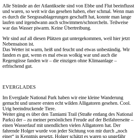
Alle Strände an der Atlantikseite sind von Ebbe und Flut beeinflusst
und waren, so weit wir das gesehen haben, eher schmal. Wenn man
es durch die Seegrasablagerungen geschafft hat, konnte man lange
laufen und irgendwann auch schwimmen/schnorcheln. Teilweise
war das Wasser piwarm. Keine Übertreibung.
Wir sind auf all diesen Plätzen gut untergekommen, weil hier jetzt
Nebensaison ist.
Das Wetter ist warm, heiß und feucht und etwas unbeständig. Wir
fanden es gut, wenn es mal etwas wolkig war und auch die
Regengüsse fanden wir – die einzigen ohne Klimaanlage –
erfrischend gut.
EVERGLADES
Im Everglade National Park haben wir eine kleine Wanderung
gemacht und unsere ersten echt wilden Alligatoren gesehen. Cool.
Urig beeindruckende Tiere.
Weiter ging es über den Tamiami Trail (Straße entlang des National
Parks) der – zu meiner persönlichen Freude auf der Beifahrerseite –
einen Wasserlauf mit unendlichen vielen Alligatoren hat. Der
fahrende Holger wurde von jeder Sichtung von mir durch „noch
einer“ in Kenntnis gesetzt. Holger schätzt es waren so ungefähr