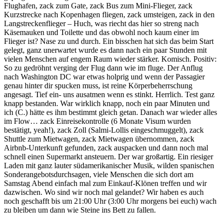
Flughafen, zack zum Gate, zack Bus zum Mini-Flieger, zack
Kurzstrecke nach Kopenhagen fliegen, zack umsteigen, zack in den
Langstreckenflieger – Huch, was riecht das hier so streng nach
Käsemauken und Toilette und das obwohl noch kaum einer im
Flieger ist? Nase zu und durch. Ein bisschen hat sich das beim Start
gelegt, ganz unerwartet wurde es dann nach ein paar Stunden mit
vielen Menschen auf engem Raum wieder stärker. Komisch. Positiv:
So zu gedröhnt verging der Flug dann wie im fluge. Der Anflug
nach Washington DC war etwas holprig und wenn der Passagier
genau hinter dir spucken muss, ist reine Körperbeherrschung
angesagt. Tief ein- uns ausatmen wenn es stinkt. Herrlich. Test ganz
knapp
bestanden. War wirklich knapp, noch ein paar Minuten und
ich (C.) hätte es ihm bestimmt gleich getan. Danach war wieder alles
im Flow… zack Einreisekontrolle (6 Monate Visum wurden
bestätigt, yeah!), zack Zoll (Salmi-Lollis eingeschmuggelt), zack
Shuttle zum Mietwagen, zack Mietwagen übernommen, zack
Airbnb-Unterkunft gefunden, zack auspacken und dann noch mal
schnell einen Supermarkt ansteuern. Der war großartig. Ein riesiger
Laden mit ganz lauter südamerikanischer Musik, wilden spanischen
Sonderangebotsdurchsagen, viele Menschen die sich dort am
Samstag Abend einfach mal zum Einkauf-Klönen treffen und wir
dazwischen. Wo sind wir noch mal gelandet? Wir haben es auch
noch geschafft bis um 21:00 Uhr (3:00 Uhr morgens bei euch) wach
zu bleiben um dann wie Steine ins Bett zu fallen.