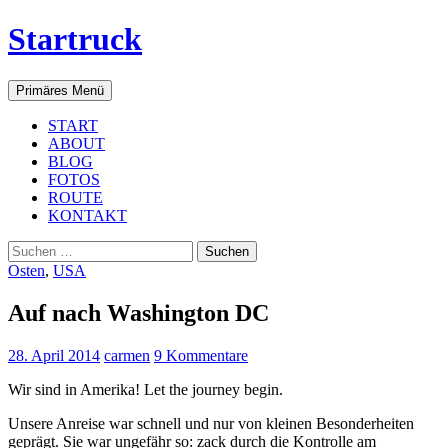
Startruck
Suchen
Zum
Primäres Menü
Inhalt
springen
START
ABOUT
BLOG
FOTOS
ROUTE
KONTAKT
Suchen
nach:
Osten
,
USA
Auf nach Washington DC
28. April 2014
carmen
9 Kommentare
Wir sind in Amerika! Let the journey begin.
Unsere Anreise war schnell und nur von kleinen Besonderheiten
geprägt. Sie war ungefähr so: zack durch die Kontrolle am